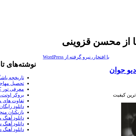
نا از محسن قزوینی
با افتخار، نیرو گرفته از WordPress
نوشته‌های تا
دیو جوان
تاریخچه باشگ
تحصیل مهاجر
معرفی تور کو
لاترین کیفیت
بروکر اوتت، 
تفاوت های می
دانلود رایگا
بازیکنان منچس
دانلود آهنگ 
دانلود آهنگ 
دانلود آهنگ د