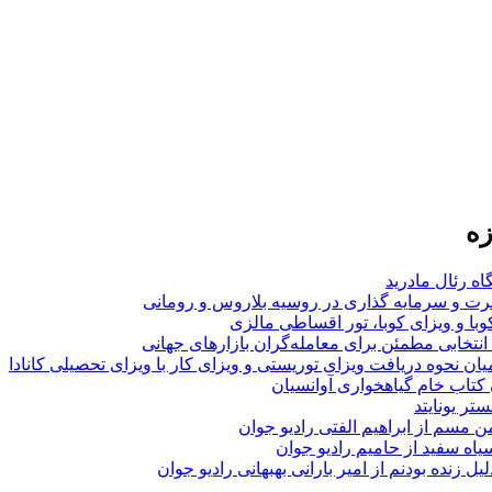
زه
اه رئال مادرید
ت و سرمایه گذاری در روسیه بلاروس و رومانی
با و ویزای کوبا، تور اقساطی مالزی
انتخابی مطمئن برای معامله‌گران بازارهای جهانی
ان نحوه دریافت ویزای توریستی و ویزای کار با ویزای تحصیلی کانادا
ن کتاب خام گیاهخواری آوانسیان
تر یونایتد
من مسم از ابراهیم الفتی رادیو جوان
سیاه سفید از حامیم رادیو جوان
لیل زنده بودنم از امیر بارانی بهبهانی رادیو جوان