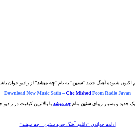
 اکنون شنوده آهنگ جدید “
ستین
” به نام “
چه میشد
” از رادیو جوان باشی
Download New Music Satin –
Che Mishod
Feom Radio Javan
ک جدید و بسیار زیبای
ستین
بنام
چه میشد
با بالاترین کیفیت در رادیو ج
ادامه خواندن
“دانلود آهنگ جدید ستین – چه میشد”