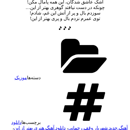
اشک عاشق شدگان، این همه پامال مکن!
چونکه در دست نیافتد گوهری بهتر از این…
سوزدم بال و پر از آتش این غم، شادم!
توی عمرم نزدم بال و پری بهتر از این!
🎵🎵🎵
دسته‌ها
موزیک
برچسب‌ها
دانلود
آهنگ جدید شهریار وقف رحمانی
،
دانلود آهنگ هنری بهتر از این
،