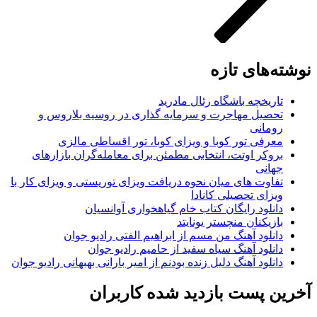
نوشته‌های تازه
تاریخچه باشگاه رئال مادرید
تحصیل مهاجرت و سرمایه گذاری در روسیه بلاروس و
رومانی
معرفی تور کوبا و ویزای کوبا، تور اقساطی مالزی
بروکر اوتت، انتخابی مطمئن برای معامله‌گران بازارهای
جهانی
تفاوت های میان نحوه دریافت ویزای توریستی و ویزای کار با
ویزای تحصیلی کانادا
دانلود رایگان کتاب خام گیاهخواری آوانسیان
بازیکنان منچستر یونایتد
دانلود آهنگ من مسم از ابراهیم الفتی رادیو جوان
دانلود آهنگ سیاه سفید از حامیم رادیو جوان
دانلود آهنگ دلیل زنده بودنم از امیر بارانی بهبهانی رادیو جوان
آخرین پست بازدید شده کاربران