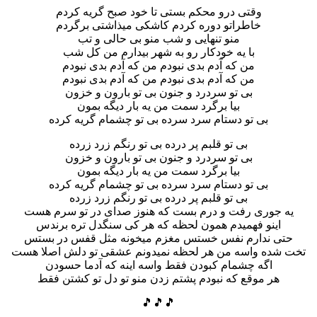
وقتی درو محکم بستی تا خود صبح گریه کردم
خاطراتو دوره کردم کاشکی میذاشتی برگردم
منو تنهایی و شب منو بی حالی و تب
با یه خودکار رو به شهر بیدارم من کل شب
من که آدم بدی نبودم من که آدم بدی نبودم
من که آدم بدی نبودم من که آدم بدی نبودم
بی تو سردرد و جنون بی تو بارون و خزون
بیا برگرد سمت من یه بار دیگه بمون
بی تو دستام سرد سرده بی تو چشمام گریه کرده
بی تو قلبم پر درده بی تو رنگم زرد زرده
بی تو سردرد و جنون بی تو بارون و خزون
بیا برگرد سمت من یه بار دیگه بمون
بی تو دستام سرد سرده بی تو چشمام گریه کرده
بی تو قلبم پر درده بی تو رنگم زرد زرده
یه جوری رفت و درم بست که هنوز صدای در تو سرم هست
اینو فهمیدم همون لحظه که هر کی سنگدل تره برندس
حتی ندارم نفس خستس مغزم میخونه مثل قفس در بستس
تخت شده واسه من هر لحظه نمیدونم عشقی تو دلش اصلا هست
اگه چشمام کبودن فقط واسه اینه که آدما حسودن
هر موقع که نبودم پشتم زدن منو تو دل تو کشتن فقط
🎵🎵🎵