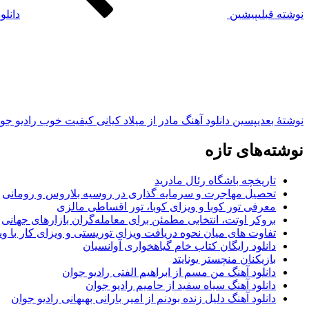
نوشته قبلی
پیشین
دانلو
نوشته‌ٔ بعدی
پسین
دانلود آهنگ مادر از میلاد کیانی کیفیت خوب رادیو جو
نوشته‌های تازه
تاریخچه باشگاه رئال مادرید
تحصیل مهاجرت و سرمایه گذاری در روسیه بلاروس و رومانی
معرفی تور کوبا و ویزای کوبا، تور اقساطی مالزی
بروکر اوتت، انتخابی مطمئن برای معامله‌گران بازارهای جهانی
تفاوت های میان نحوه دریافت ویزای توریستی و ویزای کار با وی
دانلود رایگان کتاب خام گیاهخواری آوانسیان
بازیکنان منچستر یونایتد
دانلود آهنگ من مسم از ابراهیم الفتی رادیو جوان
دانلود آهنگ سیاه سفید از حامیم رادیو جوان
دانلود آهنگ دلیل زنده بودنم از امیر بارانی بهبهانی رادیو جوان