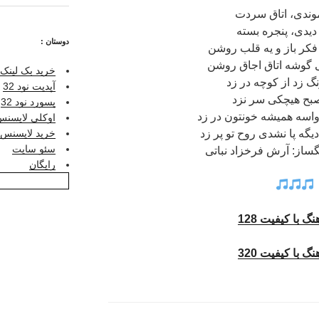
موندی، اتاق سردت
دیدی، پنجره بسته
دوستان :
 فکر باز و یه قلب روشن
ی گوشه اتاق اجاق روشن
خرید بک لینک 
 زد از کوچه در زد
آپدیت نود 32
بح هیچکی سر نزد
پسورد نود 32
اسه همیشه خونتون در زد
اوکلی لایسنس ر
خرید لایسنس نو
یگه پا نشدی روح تو پر زد
سئو سایت
نگساز: آرش فرخزاد نباتی
رایگان
نگ با کیفیت 128
نگ با کیفیت 320