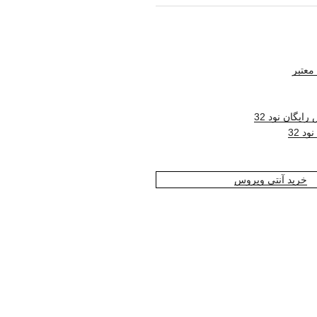
معتبر
ایگان نود 32
د 32
خرید آنتی ویروس