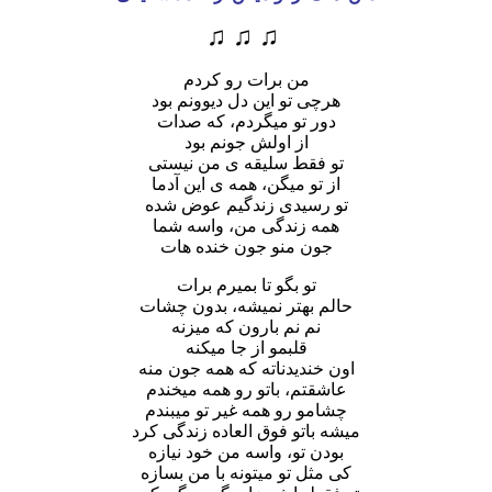
♫ ♫ ♫
من برات رو کردم
هرچی تو این دل دیوونم بود
دور تو میگردم، که صدات
از اولش جونم بود
تو فقط سلیقه ی من نیستی
از تو میگن، همه ی این آدما
تو رسیدی زندگیم عوض شده
همه زندگی من، واسه شما
جون منو جون خنده هات
تو بگو تا بمیرم برات
حالم بهتر نمیشه، بدون چشات
نم نم بارون که میزنه
قلبمو از جا میکنه
اون خندیدناته که همه جون منه
عاشقتم، باتو رو همه میخندم
چشامو رو همه غیر تو میبندم
میشه باتو فوق العاده زندگی کرد
بودن تو، واسه من خود نیازه
کی مثل تو میتونه با من بسازه