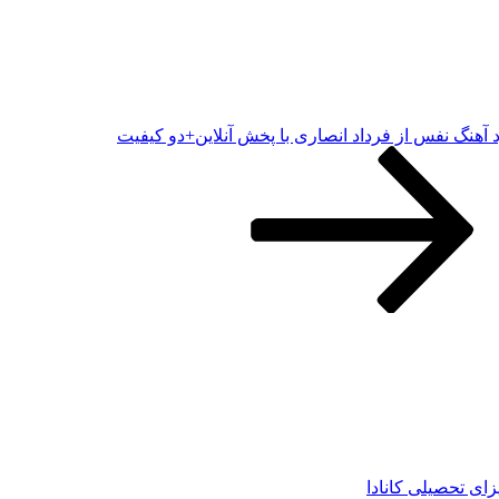
د آهنگ نفس از فرداد انصاری با پخش آنلاین+دو کیفیت
زای تحصیلی کانادا