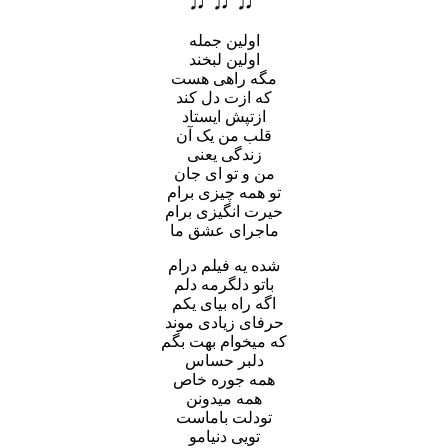
♫ ♫ ♫
اولین جمله
اولین لبخند
مگه راهی هست
که ازت دل کند
ازتپش ایستاد
قلب من یک آن
زندگی یعنی
من و تو ای جان
تو همه چیزی برام
حیرت انگیزی برام
ماجرای عشق ما
شده یه فیلم درام
باتو دلگرمه دلم
اگه راه بیای یکم
حرفای زیادی موند
که میخوام بهت بگم
دلبر حساس
همه جوره خاص
همه میدونن
تودلت باماست
تویی دنیامو