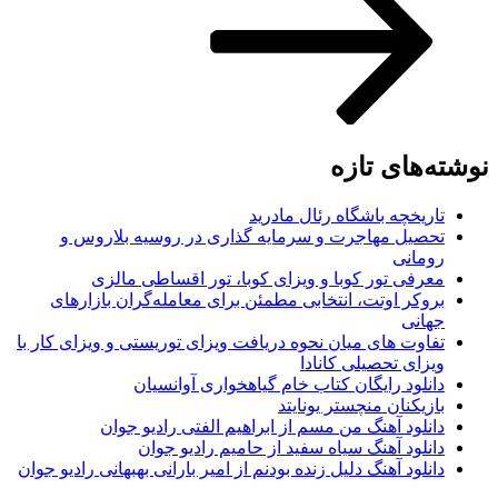
نوشته‌های تازه
تاریخچه باشگاه رئال مادرید
تحصیل مهاجرت و سرمایه گذاری در روسیه بلاروس و
رومانی
معرفی تور کوبا و ویزای کوبا، تور اقساطی مالزی
بروکر اوتت، انتخابی مطمئن برای معامله‌گران بازارهای
جهانی
تفاوت های میان نحوه دریافت ویزای توریستی و ویزای کار با
ویزای تحصیلی کانادا
دانلود رایگان کتاب خام گیاهخواری آوانسیان
بازیکنان منچستر یونایتد
دانلود آهنگ من مسم از ابراهیم الفتی رادیو جوان
دانلود آهنگ سیاه سفید از حامیم رادیو جوان
دانلود آهنگ دلیل زنده بودنم از امیر بارانی بهبهانی رادیو جوان