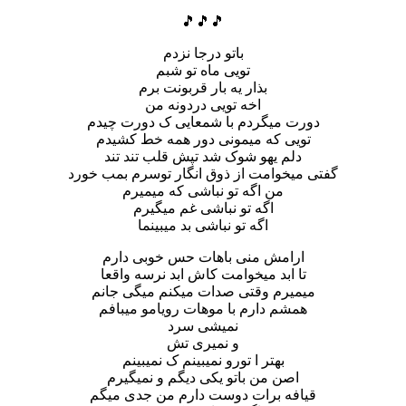
🎵🎵🎵
باتو درجا نزدم
تویی ماه تو شبم
بذار یه بار قربونت برم
اخه تویی دردونه من
دورت میگردم با شمعایی ک دورت چیدم
تویی که میمونی دور همه خط کشیدم
دلم یهو شوک شد تپش قلب تند تند
گفتی میخوامت از ذوق انگار توسرم بمب خورد
من اگه تو نباشی که میمیرم
اگه تو نباشی غم میگیرم
اگه تو نباشی بد میبینما
ارامش منی باهات حس خوبی دارم
تا ابد میخوامت کاش ابد نرسه واقعا
میمیرم وقتی صدات میکنم میگی جانم
همشم دارم با موهات رویامو میبافم
نمیشی سرد
و نمیری تش
بهتر ا تورو نمیبینم ک نمیبینم
اصن من باتو یکی دیگم و نمیگیرم
قیافه برات دوست دارم من جدی میگم