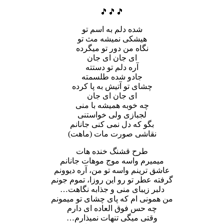
🎵🎵🎵
شده دلم به اسم تو
هیشکی نمیشه مث تو
نگاه من دور تو میگرده
ای جان ای جان
آره دلم تو دستته
جادو شده طلسمته
چشای تو آتیش به پا کرده
ای جان ای جان
چه خوبه همیشه با منی
لجبازی ولی خواستنی
بگو که دل نمی کنی جانانم
نقاشی صورت مات (ماهت)
طرح قشنگ خنده هات
میمیرم واسه موج موهات جانانم
عاشق ترینم واسه تو من، آره دیوونم
گرفته عطر تو رو این روزا، تموم جونم
دلبر زیبای منی و جذابه نگاهت…
من همونی ام که پای چشای تو میمونم
چه حس فوق العاده ای دارم
وقتی میگی تنهات نمیذارم…