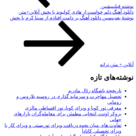
وشته قبلی
پیشین
انلود آهنگ دلم خواست از هادی کولیوند با پخش آنلاین+متن
وشته‌ٔ بعدی
پسین
دانلود آهنگ بر دامت افتادم از سینا کرم با پخش
نلاین + متن ترانه
وشته‌های تازه
تاریخچه باشگاه رئال مادرید
تحصیل مهاجرت و سرمایه گذاری در روسیه بلاروس و
رومانی
معرفی تور کوبا و ویزای کوبا، تور اقساطی مالزی
بروکر اوتت، انتخابی مطمئن برای معامله‌گران بازارهای
جهانی
تفاوت های میان نحوه دریافت ویزای توریستی و ویزای کار با
ویزای تحصیلی کانادا