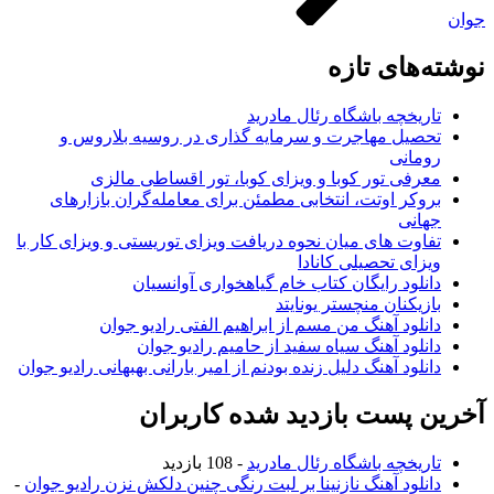
جوان
نوشته‌های تازه
تاریخچه باشگاه رئال مادرید
تحصیل مهاجرت و سرمایه گذاری در روسیه بلاروس و
رومانی
معرفی تور کوبا و ویزای کوبا، تور اقساطی مالزی
بروکر اوتت، انتخابی مطمئن برای معامله‌گران بازارهای
جهانی
تفاوت های میان نحوه دریافت ویزای توریستی و ویزای کار با
ویزای تحصیلی کانادا
دانلود رایگان کتاب خام گیاهخواری آوانسیان
بازیکنان منچستر یونایتد
دانلود آهنگ من مسم از ابراهیم الفتی رادیو جوان
دانلود آهنگ سیاه سفید از حامیم رادیو جوان
دانلود آهنگ دلیل زنده بودنم از امیر بارانی بهبهانی رادیو جوان
آخرین پست بازدید شده کاربران
تاریخچه باشگاه رئال مادرید
- 108 بازدید
دانلود آهنگ نازنینا بر لبت رنگی چنین دلکش نزن رادیو جوان
-