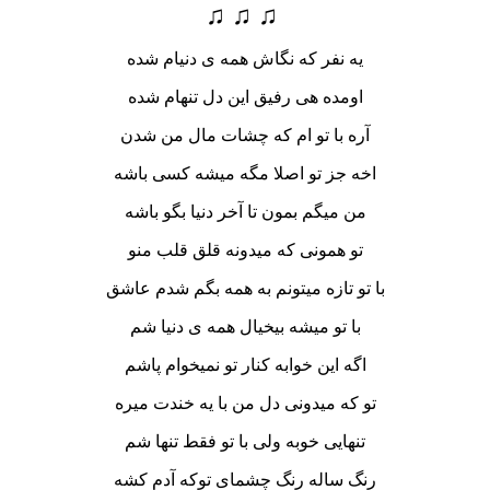
♫ ♫ ♫
یه نفر که نگاش همه ی دنیام شده
اومده هی رفیق این دل تنهام شده
آره با تو ام که چشات مال من شدن
اخه جز تو اصلا مگه میشه کسی باشه
من میگم بمون تا آخر دنیا بگو باشه
تو همونی که میدونه قلق قلب منو
با تو تازه میتونم به همه بگم شدم عاشق
با تو میشه بیخیال همه ی دنیا شم
اگه این خوابه کنار تو نمیخوام پاشم
تو که میدونی دل من با یه خندت میره
تنهایی خوبه ولی با تو فقط تنها شم
رنگ ساله رنگ چشمای توکه آدم کشه