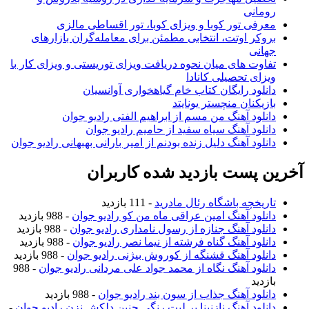
رومانی
معرفی تور کوبا و ویزای کوبا، تور اقساطی مالزی
بروکر اوتت، انتخابی مطمئن برای معامله‌گران بازارهای
جهانی
تفاوت های میان نحوه دریافت ویزای توریستی و ویزای کار با
ویزای تحصیلی کانادا
دانلود رایگان کتاب خام گیاهخواری آوانسیان
بازیکنان منچستر یونایتد
دانلود آهنگ من مسم از ابراهیم الفتی رادیو جوان
دانلود آهنگ سیاه سفید از حامیم رادیو جوان
دانلود آهنگ دلیل زنده بودنم از امیر بارانی بهبهانی رادیو جوان
آخرین پست بازدید شده کاربران
تاریخچه باشگاه رئال مادرید
- 111 بازدید
دانلود آهنگ امین عراقی ماه من کو رادیو جوان
- 988 بازدید
دانلود آهنگ جنازه از رسول نامداری رادیو جوان
- 988 بازدید
دانلود آهنگ گناه فرشته از نیما نصر رادیو جوان
- 988 بازدید
دانلود آهنگ قشنگه از کوروش بیژنی رادیو جوان
- 988 بازدید
دانلود آهنگ نگاه از محمد جواد علی مردانی رادیو جوان
- 988
بازدید
دانلود آهنگ جذاب از سون بند رادیو جوان
- 988 بازدید
دانلود آهنگ نازنینا بر لبت رنگی چنین دلکش نزن رادیو جوان
-