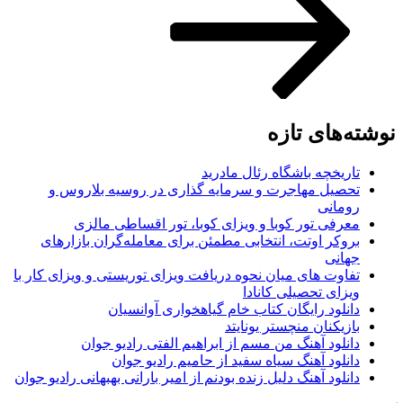
نوشته‌های تازه
تاریخچه باشگاه رئال مادرید
تحصیل مهاجرت و سرمایه گذاری در روسیه بلاروس و
رومانی
معرفی تور کوبا و ویزای کوبا، تور اقساطی مالزی
بروکر اوتت، انتخابی مطمئن برای معامله‌گران بازارهای
جهانی
تفاوت های میان نحوه دریافت ویزای توریستی و ویزای کار با
ویزای تحصیلی کانادا
دانلود رایگان کتاب خام گیاهخواری آوانسیان
بازیکنان منچستر یونایتد
دانلود آهنگ من مسم از ابراهیم الفتی رادیو جوان
دانلود آهنگ سیاه سفید از حامیم رادیو جوان
دانلود آهنگ دلیل زنده بودنم از امیر بارانی بهبهانی رادیو جوان