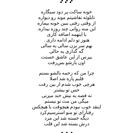
🎵🎵🎵
خونه ساکت پر‌ دود سیگاره
تابلوئه نقاشیتم موند رو دیواره
از وقتی رفتی ببین خونه بیماره
این منه روانی چند روزه بیداره.
با اینهمه اضافه کاری
هنوز تو دلم ادامه داری .
بهم سر بزن سالی به سالی
گه گداری یه حالی
بپرس از این عاشق خستت
اون بارشو بس‌رفت
چرا من که زخمه بالشو بستم
قلبم پاره شد اصلا
هرچی خوب شدم از بین رفت
حس تو بیشتر
ته قصه یه نیش خند میزنی
میگی من مث تو نیستم
اینقد خوب نبودم هیچوقت با هیچکس
رفتارای تو منو استرسیم‌کرد
دیگه خسته شد این مرد
درش بسته شد این قلب