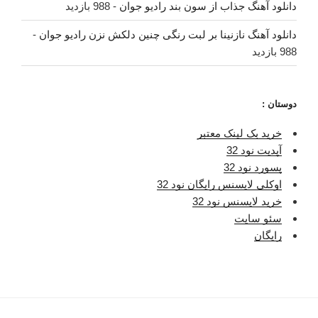
دانلود آهنگ جذاب از سون بند رادیو جوان
- 988 بازدید
دانلود آهنگ نازنینا بر لبت رنگی چنین دلکش نزن رادیو جوان
-
988 بازدید
دوستان :
خرید بک لینک معتبر
آپدیت نود 32
پسورد نود 32
اوکلی لایسنس رایگان نود 32
خرید لایسنس نود 32
سئو سایت
رایگان