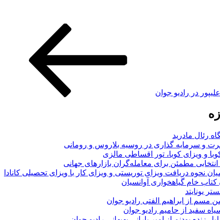
لیپور در رادیو جوان
زه
اه رئال مادرید
ت و سرمایه گذاری در روسیه بلاروس و رومانی
با و ویزای کوبا، تور اقساطی مالزی
انتخابی مطمئن برای معامله‌گران بازارهای جهانی
ان نحوه دریافت ویزای توریستی و ویزای کار با ویزای تحصیلی کانادا
ن کتاب خام گیاهخواری آوانسیان
تر یونایتد
من مسم از ابراهیم الفتی رادیو جوان
سیاه سفید از حامیم رادیو جوان
لیل زنده بودنم از امیر بارانی بهبهانی رادیو جوان