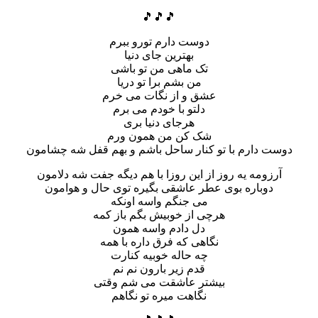
🎵🎵🎵
دوست دارم تورو ببرم
بهترین جای دنیا
تک ماهی من تو باشی
من بشم برا تو دریا
عشق و از نگات می خرم
دلتو با خودم می برم
هرجای دنیا بری
شک کن من همون ورم
دوست دارم با تو کنار ساحل باشم و بهم قفل شه چشامون
آرزومه یه روز از این روزا با هم دیگه جفت شه دلامون
دوباره بوی عطر عاشقی بگیره توی حال و هوامون
می جنگم واسه اونکه
هرچی از خوبیش بگم باز کمه
دل دادم واسه همون
نگاهی که فرق داره با همه
چه حاله خوبیه کنارت
قدم زیر بارون نم نم
بیشتر عاشقت می شم وقتی
نگاهت میره تو نگاهم