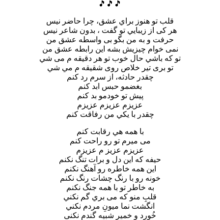
🎵🎵🎵
قلب تو هنوز براي عشق، چرا حاضر نيس
هر كى از زيبايي تو گفت ، بدون شاعر نيس
حرفت و به من بگو بى واسطه عشق من
نمى خوام چيزيش بشه اين رابطه عشق من
تو كه باشي حال خوب تو هر دقيقه م مى شي
تو برى تير خلاص روى شقيقه م مي شي
چقدر حادثه، از سرم رد كنم
بغضمو حبس ابد كنم
پيش تو خودمو بد كنم
عزيزم عزيزم عزيزم
چقدر با يكي من رفاقت كنم
با همه هي رقابت كنم
مى ميرم تو رو راحت كنم
عزيزم عزيز م عزيزم
حيفه كه اين دل و برات تنگ نكنم
اين همه خاطره رو آهنگ نكنم
خونه رو با رنگ چشات رنگ نكنم
به خاطر تو با همه جنگ نكنم
قلبِ منو كه مى بري گم نكني
انگشت نما ميونِ مردم نكني
خُورد و خمير شبيه گندم نكنى