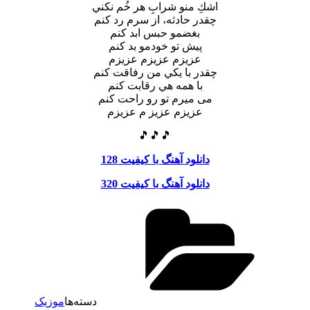
اشكِ منو شرابِ هر خُم نكني
چقدر حادثه، از سرم رد كنم
بغضمو حبس ابد كنم
پيش تو خودمو بد كنم
عزيزم عزيزم عزيزم
چقدر با يكي من رفاقت كنم
با همه هي رقابت كنم
مى ميرم تو رو راحت كنم
عزيزم عزيز م عزيزم
🎵🎵🎵
دانلود آهنگ با کیفیت 128
دانلود آهنگ با کیفیت 320
دسته‌ها
موزیک