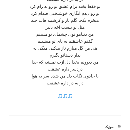
تو فقط بخند برام عشق تو رو به رام کرد
تو رو دیدم انگاری خوشبختی صدام کرد
میخرم یکجا گلم ناز و کرشمه هات چند
مثل تو نیست آخه دلبر
من دنیامو توی چشمای تو میبینم
گفتم عاشقتم به پای تو میشینم
هی من گل میارم ناز میکنی میگی نه
بذار دستاتو بگیرم
من دیوونم بخدا دل ازت نمیشه که جدا
دردسر داره عشقت
با جادوی نگات دل من شده سر به هوا
در به در داره عشقت
دسته‌ها
موزیک