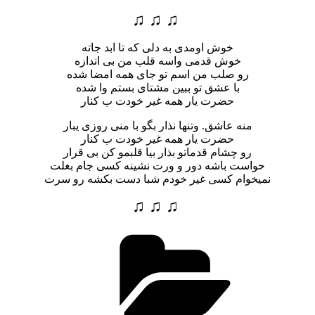
♫ ♫ ♫
خوش اومدی به دلی که تا ابد جاته
خوش قدمی واسه قلب من بی اندازه
رو صلب من اسم تو جای همه امضا شده
با عشق تو ببین مشتای بستم وا شده
حضرت یار همه غیر خودت ب کنار
منه عاشق. وتنها نذار بگو با منی روزی یبار
حضرت یار همه غیر خودت ب کنار
رو چشام قدماتو بذار بیا قلبمو کن بی قرار
حواست باشه دور و ورت نشینه کسی جام بغلت
نمیخوام کسی غیر خودم شبا دست بکشه رو سرت
♫ ♫ ♫