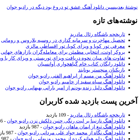
نوشته‌ٔ بعدی
پسین
دانلود آهنگ عشق تو دروغ بود دیگه در رادیو جوان
نوشته‌های تازه
تاریخچه باشگاه رئال مادرید
تحصیل مهاجرت و سرمایه گذاری در روسیه بلاروس و رومانی
معرفی تور کوبا و ویزای کوبا، تور اقساطی مالزی
بروکر اوتت، انتخابی مطمئن برای معامله‌گران بازارهای جهانی
تفاوت های میان نحوه دریافت ویزای توریستی و ویزای کار با وی
دانلود رایگان کتاب خام گیاهخواری آوانسیان
بازیکنان منچستر یونایتد
دانلود آهنگ من مسم از ابراهیم الفتی رادیو جوان
دانلود آهنگ سیاه سفید از حامیم رادیو جوان
دانلود آهنگ دلیل زنده بودنم از امیر بارانی بهبهانی رادیو جوان
آخرین پست بازدید شده کاربران
تاریخچه باشگاه رئال مادرید
- 109 بازدید
دانلود آهنگ نازنینا بر لبت رنگی چنین دلکش نزن رادیو جوان
- 986 بازدید
دانلود آهنگ تیغ از ایمان ماهان رادیو جوان
- 987 بازدید
دانلود آهنگ نگاه از محمد جواد علی مردانی رادیو جوان
- 987 بازدید
دانلود آهنگ دلم هواتو کرده از محمد روزبهانی رادیو جوان
- 987 بازدید