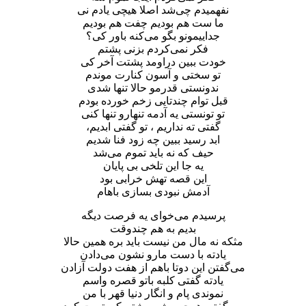
نفهمیدم چی‌شد اصلا هیچی یادم نی
ما ست هم بودیم چفت هم بودیم
جداییمونو بگو می‌کنه باور کی؟
فکر نمی‌کردم بزنی پشتم
خودت ببین دراومد پشتت آخر کی
تو سختی و آسون کنارت موندم
ندونستی قدرمو حالا تنها شدی
قبل توام چندتایی زخم خورده بودم
تو تونستی یه آدمه تنهارو تنها کنی
گفتی ته نداریم ، تو گفتی ابدیم،
ابد رسید ببین چه زود فنا شدیم
حیف که نه باید تموم می‌شد
یه جا‌ این تلخی بی پایان
این قصه تهش خرابی بود
آدمش نبودی بسازی باهام
پرسیدم می‌خوای یه فرصت دیگه
بدیم به هم چندوقت
مثکه نه مال من نیست باید بره همین حالا
یادته با دست مارو نشون می‌دادن
می‌گفتن این دوتا باهم از هفت دولت آزادن
یادته گفتی کلبه باتو قصره واسم
نموندی پام و انگار دنیا قهر با من