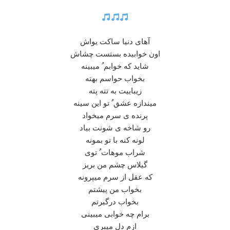
آهای دنیا ساکت یواش
اون خوابیده بستست چشاش
شاید که خوابم ُ میبینه
بخواب حواسم بهته
زیباییت به تته پته
میندازه عشق ُ تو این سینه
پرنده ی سرم میخواد
رو شاخه ی شونت بیاد
لونه کنه با تو بمونه
شراب موهات ُ توی
گیلاس چشم من بریز
که عقل از سرم میپرونه
بخواب من پیشتم
بخواب درگیرتم
برام چه خوابی میبینی
ازم دل میبری