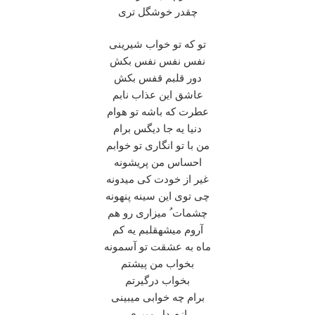
چقدر خوشگل تری
تو که تو خواب شیرینی
نفس نفس نفس بکش
دور قلبم قفس بکش
عاشق این عذاب نابم
عطرت که باشه تو هوام
دنیا یه جا دیگس برام
من با تو انگاری تو خوابم
احساس من پریشونه
غیر از خودت کی‌ میدونه
چی توی این سینه پنهونه
چشمات ُ میزاری رو هم
آروم میشهقلبم یه کم
ماه به عشقت تو آسمونه
بخواب من پیشتم
بخواب درگیرتم
برام چه خوابی میبینی
ازم دل میبری