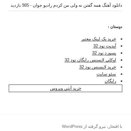
دانلود آهنگ همه گفتن نه ولی من کردم رادیو جوان
- 985 بازدید
دوستان :
خرید بک لینک معتبر
آپدیت نود 32
پسورد نود 32
اوکلی لایسنس رایگان نود 32
خرید لایسنس نود 32
سئو سایت
رایگان
خرید آنتی ویروس
با افتخار، نیرو گرفته از WordPress