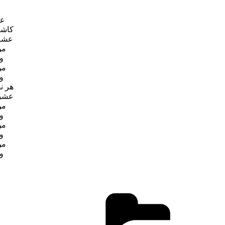
عش
کاشک
عشق 
من
و
من
و
هر ن
عشق 
من
و
من
و
من
و