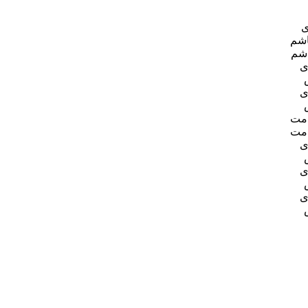
ی
اشم
اشم
ی
ی
امت
امت
ی
ی
ی