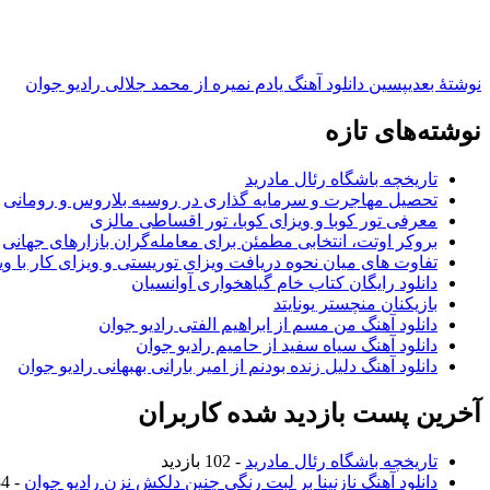
نوشته‌ٔ بعدی
پسین
دانلود آهنگ یادم نمیره از محمد جلالی رادیو جوان
نوشته‌های تازه
تاریخچه باشگاه رئال مادرید
تحصیل مهاجرت و سرمایه گذاری در روسیه بلاروس و رومانی
معرفی تور کوبا و ویزای کوبا، تور اقساطی مالزی
بروکر اوتت، انتخابی مطمئن برای معامله‌گران بازارهای جهانی
تفاوت های میان نحوه دریافت ویزای توریستی و ویزای کار با وی
دانلود رایگان کتاب خام گیاهخواری آوانسیان
بازیکنان منچستر یونایتد
دانلود آهنگ من مسم از ابراهیم الفتی رادیو جوان
دانلود آهنگ سیاه سفید از حامیم رادیو جوان
دانلود آهنگ دلیل زنده بودنم از امیر بارانی بهبهانی رادیو جوان
آخرین پست بازدید شده کاربران
تاریخچه باشگاه رئال مادرید
- 102 بازدید
دانلود آهنگ نازنینا بر لبت رنگی چنین دلکش نزن رادیو جوان
- 984 بازدید