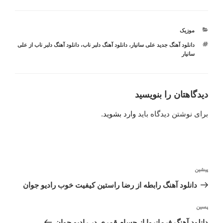
دسته‌ها
موزیک
برچسب‌ها
دانلود آهنگ جدید علی سانیار
،
دانلود آهنگ دلبر ناب
،
دانلود آهنگ دلبر ناب از علی
سانیار
دیدگاهتان را بنویسید
برای نوشتن دیدگاه باید
وارد بشوید
.
راهبری
نوشته
پیشین
نوشته
قبلی
دانلود آهنگ رابطه از رضا راستین کیفیت خوب رادیو جوان
نوشته‌ٔ
پسین
بعدی
دانلود آهنگ فرمانروا از حسام قمری در رادیو جوان