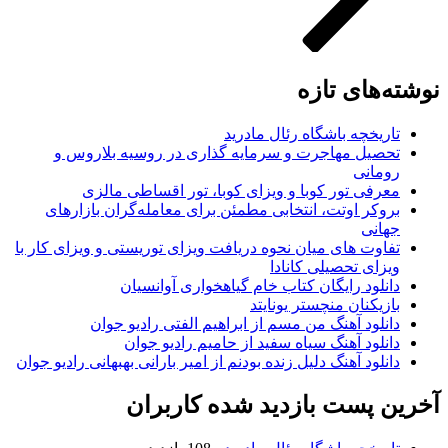
نوشته‌های تازه
تاریخچه باشگاه رئال مادرید
تحصیل مهاجرت و سرمایه گذاری در روسیه بلاروس و
رومانی
معرفی تور کوبا و ویزای کوبا، تور اقساطی مالزی
بروکر اوتت، انتخابی مطمئن برای معامله‌گران بازارهای
جهانی
تفاوت های میان نحوه دریافت ویزای توریستی و ویزای کار با
ویزای تحصیلی کانادا
دانلود رایگان کتاب خام گیاهخواری آوانسیان
بازیکنان منچستر یونایتد
دانلود آهنگ من مسم از ابراهیم الفتی رادیو جوان
دانلود آهنگ سیاه سفید از حامیم رادیو جوان
دانلود آهنگ دلیل زنده بودنم از امیر بارانی بهبهانی رادیو جوان
آخرین پست بازدید شده کاربران