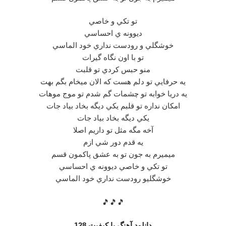
تو تكي و خاصي
ديوونه ي احساسي
خوشگلي و رودست نداري خود الماسي
تو با اون نگاه گيرات
منو حبس كردي تو قلبت
يه حرفايي تو دلم هست كه الان ميخام بگم بهت
يه دريا خوابه تو چشمات گم شدم تو موج موهات
امكان نداره تو قلبم يكي ديگه بخاد بياد جات
يكي ديگه بخاد بياد جات
آخه مگه مثل تو داريم اصلا
يه قدم دور شي ازم
ميميرم به جون تو به عشق پاكمون قسم
تو تكي و خاصي ديوونه ي احساسي
خوشگليو رودست نداري خود الماسي
🎵🎵🎵
دانلود آهنگ با کیفیت 128