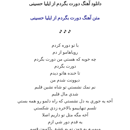
دانلود آهنگ دورت بگردم از ایلیا حسینی
متن آهنگ دورت بگردم از ایلیا حسینی
🎵🎵🎵
با تو دوره كردم
روياهامو از دم
چه خوبه كه هستي من دورت بگردم
دورت بگردم
تا خنده هاتو ديدم
ديوونت شدم من
نم نمك نشستي تو شاه نشين قلبم
شدي مال قلبم
آخه يه جوري به دل نشستي كه راه دلمو رو همه بستي
تلسم تنهاييمو بالاخره زدي شكستي
آخه مگه مثل تو داريم اصلا
يه قدم دور شي ازم
ميميرم به جون تو به عشق پاكمون قسم