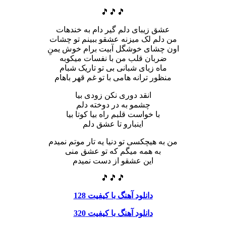
🎵🎵🎵
عشق زیبای دلم گیر دام به خندهات
من دلم لک میزنه عشقو ببینم تو چشات
اون چشای خوشگل آبیت برام خوش یمنِ
ضربان قلب من با نفسات میکوبه
ماه زیای شبانی بی تو تاریک شبام
منظور ترانه هامی با تو غم قهر باهام
انقد دوری نکن زودی بیا
چشمو به در دوخته دلم
با خواست قلبم راه بیا کوتا بیا
اینبارو تا عشق دلم
من به هیچکسی تو دنیا یه تار موتم نمیدم
به همه میگم که تو عشق منی
این عشقو از دست نمیدم
🎵🎵🎵
دانلود آهنگ با کیفیت 128
دانلود آهنگ با کیفیت 320