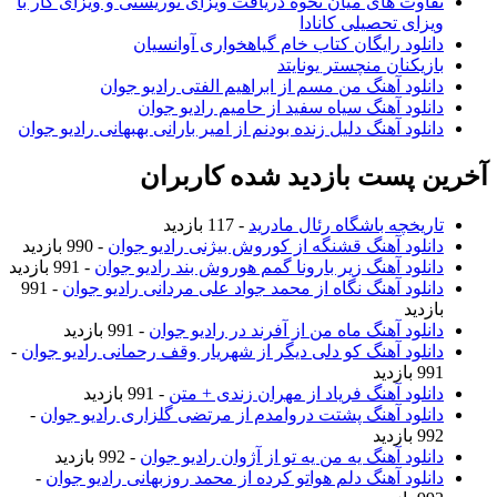
اوت های میان نحوه دریافت ویزای توریستی و ویزای کار با
زای تحصیلی کانادا
نلود رایگان کتاب خام گیاهخواری آوانسیان
زیکنان منچستر یونایتد
نلود آهنگ من مسم از ابراهیم الفتی رادیو جوان
نلود آهنگ سیاه سفید از حامیم رادیو جوان
نلود آهنگ دلیل زنده بودنم از امیر بارانی بهبهانی رادیو جوان
 پست بازدید شده کاربران
ریخچه باشگاه رئال مادرید
- 117 بازدید
نلود آهنگ قشنگه از کوروش بیژنی رادیو جوان
- 990 بازدید
نلود آهنگ زیر بارونا گمم هوروش بند رادیو جوان
- 991 بازدید
نلود آهنگ نگاه از محمد جواد علی مردانی رادیو جوان
- 991
زدید
نلود آهنگ ماه من از آفرند در رادیو جوان
- 991 بازدید
نلود آهنگ کو دلی دیگر از شهریار وقف رحمانی رادیو جوان
-
ازدید
نلود آهنگ فریاد از مهران زندی + متن
- 991 بازدید
نلود آهنگ پشتت دروامدم از مرتضی گلزاری رادیو جوان
-
ازدید
نلود آهنگ یه من یه تو از آژوان رادیو جوان
- 992 بازدید
نلود آهنگ دلم هواتو کرده از محمد روزبهانی رادیو جوان
-