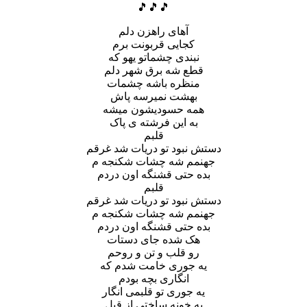
🎵🎵🎵
آهای راهزن دلم
کجایی قربونت برم
نبندی چشماتو یهو که
قطع شه برق شهر دلم
منظره باشه چشمات
بهشت نمیرسه پاش
همه حسودیشون میشه
به این فرشته ی پاک
قلبم
دستش نبود تو دریات شد غرقم
جهنمم شه چشات شکنجه م
بده حتی قشنگه اون دردم
قلبم
دستش نبود تو دریات شد غرقم
جهنمم شه چشات شکنجه م
بده حتی قشنگه اون دردم
هک شده جای دستات
رو قلب و تن و روحم
یه جوری خامت شدم که
انگاری بچه بودم
یه جوری تو قلبمی انگار
یه خونه ساختی از قبل