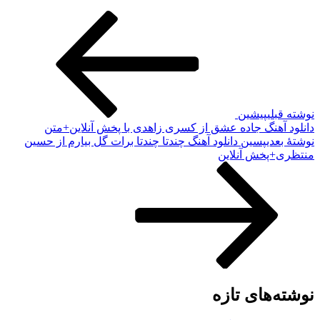
ته قبلی
پیشین
لود آهنگ جاده عشق از کسری زاهدی با پخش آنلاین+متن
ته‌ٔ بعدی
پسین
دانلود آهنگ چندتا چندتا برات گل بیارم از حسین
ظری+پخش آنلاین
شته‌های تازه