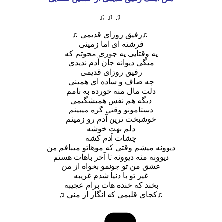
♫ ♫ ♫
♫رفیق روزای قدیمی ♫
فرشته ای اما زمینی
یه وقتایی یه جوری محوتم‌‌ که
میگی‌ دیوانه جان آدم ندیدی
رفیق روزای قدیمی
چه صاف و ساده ای همینی
دلت مال منه خورده به نامم
دیگه هم نفس همیشگیمی
دستامونو وقتی گره میبینم
خوشبخت ترین آدم رو زمینم
دلم بهت خوشه
چشات آدم کشه
دیوونه میشم وقتی که موهاتو میبافم من
دیوونه منه دیوونه تا آخر باهات هستم
عشق من تو جونمو بخواه از من
غیر تو با دنیا شدم غریبه
بخند که خنده هات برام عجیبه
♫کجای قلبمی که انگار از منی ♫