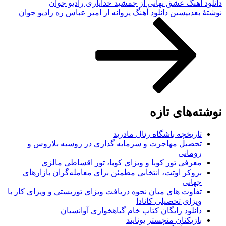
دانلود آهنگ عشق نهانی از جمشید خدایاری رادیو جوان
نوشته‌ٔ بعدی
پسین
دانلود آهنگ پروانه از امیر عباس ره رادیو جوان
نوشته‌های تازه
تاریخچه باشگاه رئال مادرید
تحصیل مهاجرت و سرمایه گذاری در روسیه بلاروس و
رومانی
معرفی تور کوبا و ویزای کوبا، تور اقساطی مالزی
بروکر اوتت، انتخابی مطمئن برای معامله‌گران بازارهای
جهانی
تفاوت های میان نحوه دریافت ویزای توریستی و ویزای کار با
ویزای تحصیلی کانادا
دانلود رایگان کتاب خام گیاهخواری آوانسیان
بازیکنان منچستر یونایتد