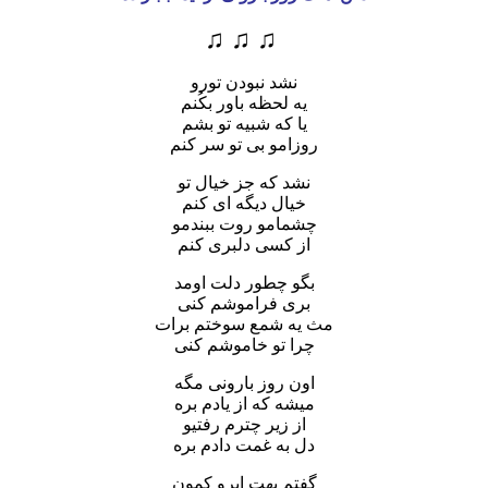
♫ ♫ ♫
نشد نبودن تورو
یه لحظه باور بکُنم
یا که شبیه تو بشم
روزامو بی تو سر کنم
نشد که جز خیال تو
خیال دیگه ای کنم
چشمامو روت ببندمو
از کسی دلبری کنم
بگو چطور دلت اومد
بری فراموشم کنی
مث یه شمع سوختم برات
چرا تو خاموشم کنی
اون روز بارونی مگه
میشه که از یادم بره
از زیر چترم رفتیو
دل به غمت دادم بره
گفتم بهت ابرو کمون