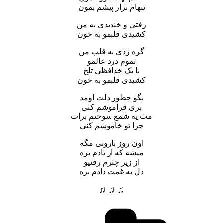
تنهام نزار پیشم بمون
رفتی و خندیدی به من
کشیدی قلبمو به خون
گره زدی به قلب من
تموم درد عالمو
با یک خدافظی تلخ
کشیدی قلبمو به خون
بگو چطور دلت اومد
بری فراموشم کنی
مث یه شمع سوختم برات
چرا تو خاموشم کنی
اون روز بارونی مگه
میشه که از یادم بره
از زیر چترم رفتیو
دل به غمت دادم بره
♫ ♫ ♫