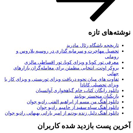
وشته‌های تازه
تاریخچه باشگاه رئال مادرید
تحصیل مهاجرت و سرمایه گذاری در روسیه بلاروس و
رومانی
معرفی تور کوبا و ویزای کوبا، تور اقساطی مالزی
بروکر اوتت، انتخابی مطمئن برای معامله‌گران بازارهای
جهانی
تفاوت های میان نحوه دریافت ویزای توریستی و ویزای کار با
ویزای تحصیلی کانادا
دانلود رایگان کتاب خام گیاهخواری آوانسیان
بازیکنان منچستر یونایتد
دانلود آهنگ من مسم از ابراهیم الفتی رادیو جوان
دانلود آهنگ سیاه سفید از حامیم رادیو جوان
دانلود آهنگ دلیل زنده بودنم از امیر بارانی بهبهانی رادیو جوان
خرین پست بازدید شده کاربران