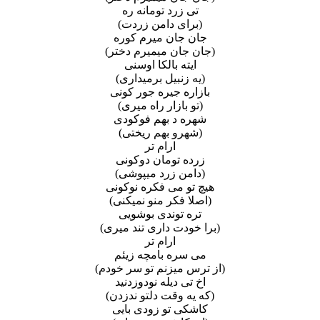
تی زرد تومانه ره
(برای دامن زردت)
جان جان میرم کوره
(جان جان میمیرم دختر)
ایته بالکا اوسنی
(یه زنبیل برمیداری)
بازاره جیره جور کونی
(تو بازار راه میری)
شهره د بهم فوکودی
(شهرو بهم ریختی)
ارام تر
زرده تومان دوکونی
(دامن‌ زرد میپوشی)
هیچ تو می فکره نوکونی
(اصلا فکر منو نمیکنی)
تره توندی بوشویی
(برا خودت داری تند میری)
ارام تر
می سره بامچه زیئم
(از ترس میزنم تو سر خودم)
اخ تی دیله نودوزدنید
(که یه وقت دلتو ندزدن)
کاشکی تو‌ زودی بایی