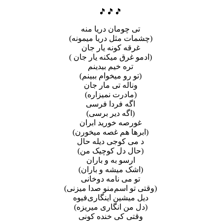
🎵🎵🎵
تی چومان دریا منه
(چشمات مثل دریا میمونه)
غرقه کونه یار جان
(ادمو غرق میکنه یار جان )
تره خیم بیدینم
(تو رو میخوام ببینم)
وناله تی مار جان
(مادرت نمیزاره)
اگه فردا فرسی
(اگه دیر برسی)
غورصه خورید ابران
(ابرها هم غصه میخورن)
د می کوجی دیله حال
(حال دل کوچیک من)
ارسو به و باران
(اشک میشه و باران)
تو می نامه دوخانی
(وقتی تو اسم‌منو صدا میزنی)
دیل میشین اینگاری‌فیوه
(دل من انگاری میریزه)
وقتی کی خنده کونی