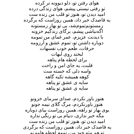
هوای رفتن تو، دلو دیوونه تر کرده
تو رفتی نیستی پیشم، هوای زندگی درده
امید دیدن تو، هنوز تو قلب من زنده ست
یه قاصدک خبر داد، همین روزاست که برگرده
زمستونم‌تموم‌شد، بی تو بهار زمستونه
اگه‌نباشی پیشم، برگای زندگیم خزونه
با دیدنت عزیزم، عمر غمای من تمومه
دوباره داشتن تو، تموم عشق و آرزومه
حرفات، طعم خوب نفسهات
لبخند روی لبهات
برای لحظه هام پناهه
قلبت، یه جای امن و راحت
واسه دلی که خسته ست
کوهه همیشه تکیه گاهه
سایه ی عشق تو پناهه
سایه ی عشق تو پناهه
هنوز باور نکردم، صدای سرمای خزونو
هنوز باور‌نکردم، مرگ گلای نیمه جونو
بوی بهار تو راهه، همین روزاست بیای دوباره
مگه خبر نداری، دنیام بی تو رنگی نداره
امید دیدن تو، هنوز تو قلب من زنده ست
یه قاصدک خبر داد، همین روزاست که برگردی
تو هم مثه خود من، تموم لحظه هامو نو