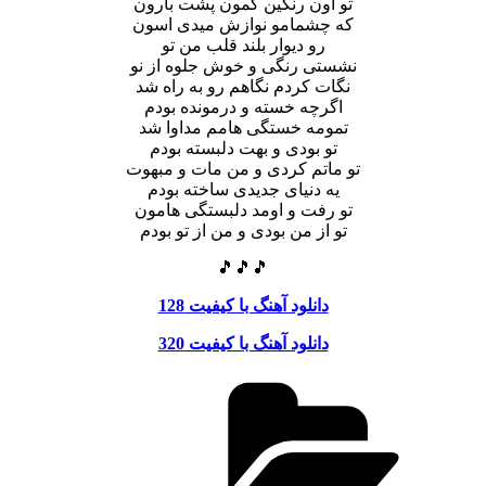
تو اون رنگین کمون پشت بارون
که چشمامو نوازش میدی اسون
رو دیوار بلند قلب من تو
نشستی رنگی و خوش جلوه از نو
نگات کردم نگاهم رو به راه شد
اگرچه خسته و درمونده بودم
تمومه خستگی هامم مداوا شد
تو بودی و بهت دلبسته بودم
تو ماتم کردی و من مات و مبهوت
یه دنیای جدیدی ساخته بودم
تو رفت و اومد دلبستگی هامون
تو از من بودی و من از تو بودم
🎵🎵🎵
دانلود آهنگ با کیفیت 128
دانلود آهنگ با کیفیت 320