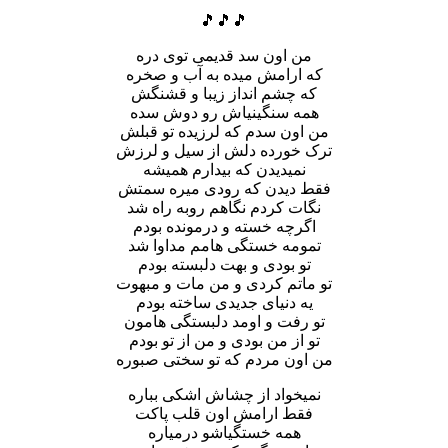
🎵🎵🎵
من اون سد قدیمی توی دره
که ارامش میده به آب و صخره
که چشم انداز زیبا و قشنگش
همه سنگینیاش رو دوش سده
من اون سدم که لرزیده تو قبلش
ترک خورده دلش از سیل و لرزش
نمیدیدن که بیدارم همیشه
فقط دیدن که رودی میره سمتش
نگات کردم نگاهم روبه راه شد
اگرچه خسته و درمونده بودم
تمومه خستگی هامم مداوا شد
تو بودی و بهت دلبسته بودم
تو ماتم کردی و من مات و مبهوت
یه دنیای جدیدی ساخته بودم
تو رفت و اومد دلبستگی هامون
تو از من بودی و من از تو بودم
من اون مردم که تو سختی صبوره
نمیخواد از چشاش اشکی بباره
فقط ارامش اون قلب پاکت
همه خستگیاشو درمیاره