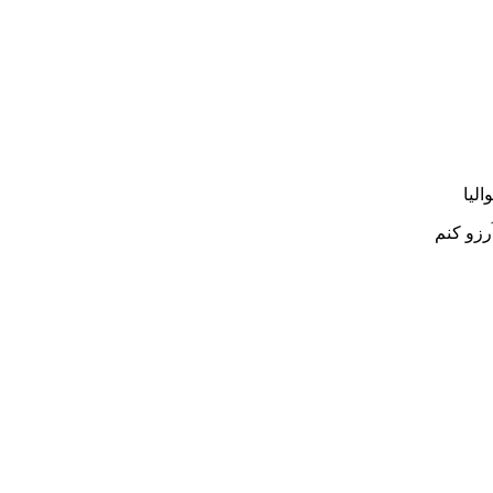
الیا
رزو کنم