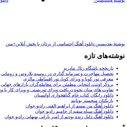
نوشته قبلی
پیشین
دانلو
نوشته‌ٔ بعدی
پسین
دانلود آهنگ احساسی از یزدان با پخش آنلاین+متن
نوشته‌های تازه
تاریخچه باشگاه رئال مادرید
تحصیل مهاجرت و سرمایه گذاری در روسیه بلاروس و رومانی
معرفی تور کوبا و ویزای کوبا، تور اقساطی مالزی
بروکر اوتت، انتخابی مطمئن برای معامله‌گران بازارهای جهانی
تفاوت های میان نحوه دریافت ویزای توریستی و ویزای کار با وی
دانلود رایگان کتاب خام گیاهخواری آوانسیان
بازیکنان منچستر یونایتد
دانلود آهنگ من مسم از ابراهیم الفتی رادیو جوان
دانلود آهنگ سیاه سفید از حامیم رادیو جوان
دانلود آهنگ دلیل زنده بودنم از امیر بارانی بهبهانی رادیو جوان