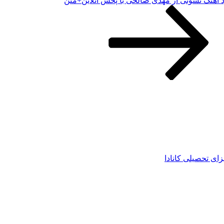
د آهنگ نشونی از مهدی صالحی با پخش آنلاین+متن
زای تحصیلی کانادا