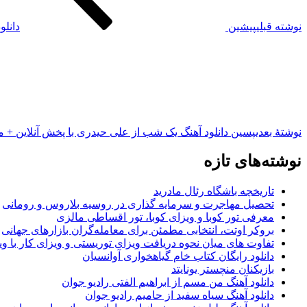
نوشته قبلی
پیشین
دانلو
نوشته‌ٔ بعدی
پسین
دانلود آهنگ یک شب از علی حیدری با پخش آنلاین + م
نوشته‌های تازه
تاریخچه باشگاه رئال مادرید
تحصیل مهاجرت و سرمایه گذاری در روسیه بلاروس و رومانی
معرفی تور کوبا و ویزای کوبا، تور اقساطی مالزی
بروکر اوتت، انتخابی مطمئن برای معامله‌گران بازارهای جهانی
تفاوت های میان نحوه دریافت ویزای توریستی و ویزای کار با وی
دانلود رایگان کتاب خام گیاهخواری آوانسیان
بازیکنان منچستر یونایتد
دانلود آهنگ من مسم از ابراهیم الفتی رادیو جوان
دانلود آهنگ سیاه سفید از حامیم رادیو جوان