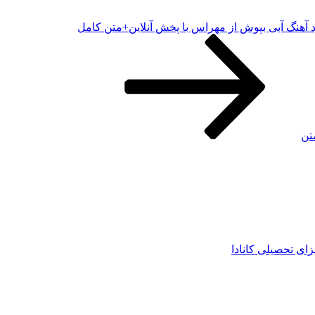
د آهنگ آبی بپوش از مهراس با پخش آنلاین+متن کامل
تن
زای تحصیلی کانادا