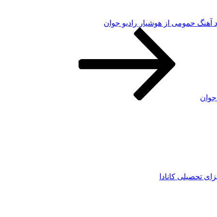
د آهنگ حمومی از هوشیار رادیو جوان
 جوان
زای تحصیلی کانادا