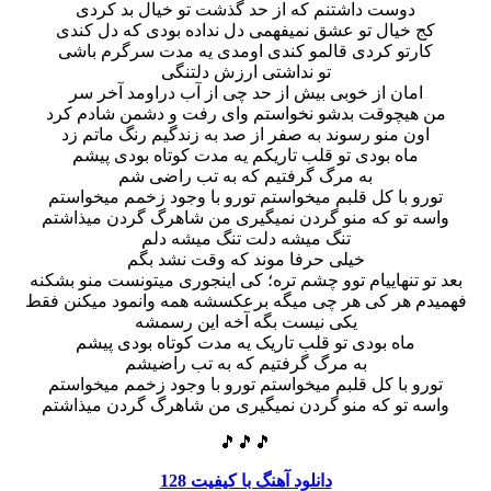
دوست داشتنم که از حد گذشت تو خیال بد کردی
کج خیال تو عشق نمیفهمی دل نداده بودی که دل کندی
کارتو کردی قالمو کندی اومدی یه مدت سرگرم باشی
تو نداشتی ارزش دلتنگی
امان از خوبی بیش از حد چی از آب دراومد آخر سر
من هیچوقت بدشو نخواستم وای رفت و دشمن شادم کرد
اون منو رسوند به صفر از صد به زندگیم رنگ ماتم زد
ماه بودی تو قلب تاریکم یه مدت کوتاه بودی پیشم
به مرگ گرفتیم که به تب راضی شم
تورو با کل قلبم میخواستم تورو با وجود زخمم میخواستم
واسه تو که منو گردن نمیگیری من شاهرگ گردن میذاشتم
تنگ میشه دلت تنگ میشه دلم
خیلی حرفا موند که وقت نشد بگم
بعد تو تنهاییام توو چشم تره؛ کی اینجوری میتونست منو بشکنه
فهميدم هر کی هر چی میگه برعکسشه همه وانمود میکنن فقط
یکی نیست بگه آخه این رسمشه
ماه بودی تو قلب تاریک یه مدت کوتاه بودی پیشم
به مرگ گرفتیم که به تب راضیشم
تورو با کل قلبم میخواستم تورو با وجود زخمم میخواستم
واسه تو که منو گردن نمیگیری من شاهرگ گردن میذاشتم
🎵🎵🎵
دانلود آهنگ با کیفیت 128