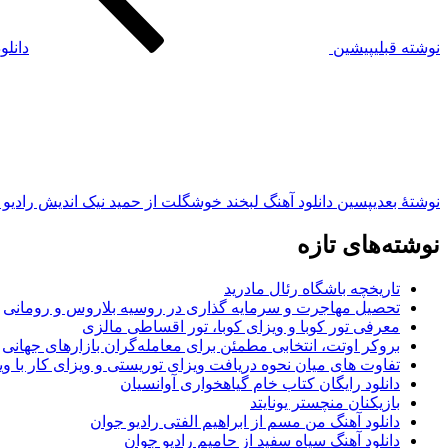
نوشته قبلی
پیشین
دانلو
نوشته‌ٔ بعدی
پسین
دانلود آهنگ لبخند خوشگلت از حمید نیک اندیش رادیو
نوشته‌های تازه
تاریخچه باشگاه رئال مادرید
تحصیل مهاجرت و سرمایه گذاری در روسیه بلاروس و رومانی
معرفی تور کوبا و ویزای کوبا، تور اقساطی مالزی
بروکر اوتت، انتخابی مطمئن برای معامله‌گران بازارهای جهانی
تفاوت های میان نحوه دریافت ویزای توریستی و ویزای کار با وی
دانلود رایگان کتاب خام گیاهخواری آوانسیان
بازیکنان منچستر یونایتد
دانلود آهنگ من مسم از ابراهیم الفتی رادیو جوان
دانلود آهنگ سیاه سفید از حامیم رادیو جوان