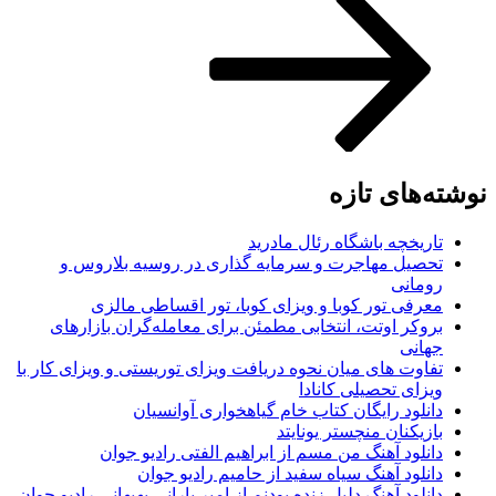
نوشته‌های تازه
تاریخچه باشگاه رئال مادرید
تحصیل مهاجرت و سرمایه گذاری در روسیه بلاروس و
رومانی
معرفی تور کوبا و ویزای کوبا، تور اقساطی مالزی
بروکر اوتت، انتخابی مطمئن برای معامله‌گران بازارهای
جهانی
تفاوت های میان نحوه دریافت ویزای توریستی و ویزای کار با
ویزای تحصیلی کانادا
دانلود رایگان کتاب خام گیاهخواری آوانسیان
بازیکنان منچستر یونایتد
دانلود آهنگ من مسم از ابراهیم الفتی رادیو جوان
دانلود آهنگ سیاه سفید از حامیم رادیو جوان
دانلود آهنگ دلیل زنده بودنم از امیر بارانی بهبهانی رادیو جوان