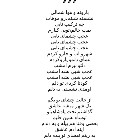
🎵🎵🎵
بارونه و هوا شمالی
نشسته شبنم،رو موهات
چه ترکیب نابی
بمب حالم،تویی کنارم
عجب چشمای نابی
عجب چشمای نابی
عجب چشمای نابی
شهرو اب و جارو کردم
غمای دلمو پاروکردم
دلتو ببرم امشب
عجب شبی بشه امشب
عجب شبی بشه امشب
کودتا کردی تو دلم
اومدی نشستی به دلم
از حالت چشای تو بگم
یک شهر میشه عاشق
گذاشتم تخت پادشاهیتو
توشاه نشین قلبم
بعضی وقتا هم پیله و یه دندم
اینه ادم عاشق
به ریتم نفسای تو بنده دلم