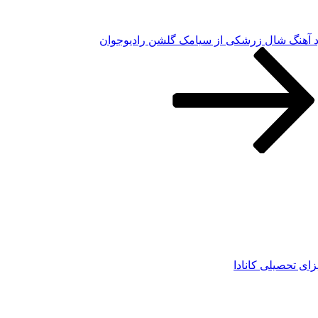
ود آهنگ شال زرشکی از سیامک گلشن رادیوجوان
زای تحصیلی کانادا