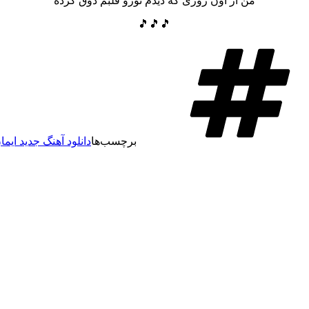
من از اون روزی که دیدم تورو قلبم ذوق کرده
🎵🎵🎵
برچسب‌ها
دانلود آهنگ جدید ایم