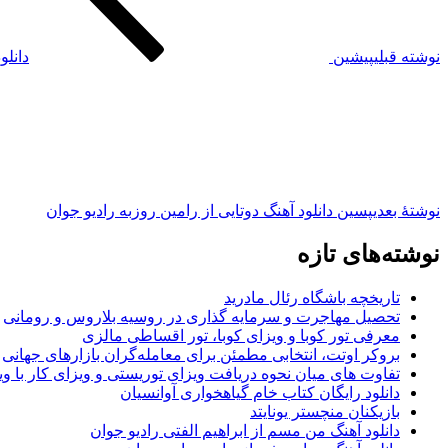
نوشته قبلی
پیشین
دانل
نوشته‌ٔ بعدی
پسین
دانلود آهنگ دوتایی از رامین روزبه رادیو جوان
نوشته‌های تازه
تاریخچه باشگاه رئال مادرید
تحصیل مهاجرت و سرمایه گذاری در روسیه بلاروس و رومانی
معرفی تور کوبا و ویزای کوبا، تور اقساطی مالزی
بروکر اوتت، انتخابی مطمئن برای معامله‌گران بازارهای جهانی
تفاوت های میان نحوه دریافت ویزای توریستی و ویزای کار با وی
دانلود رایگان کتاب خام گیاهخواری آوانسیان
بازیکنان منچستر یونایتد
دانلود آهنگ من مسم از ابراهیم الفتی رادیو جوان