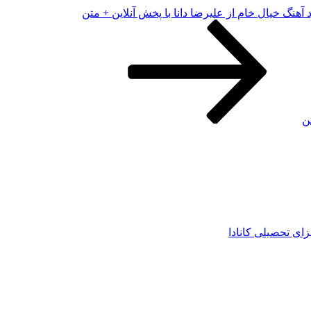
د آهنگ خیال خام از علیرضا دانا با پخش آنلاین + متن
ن
زای تحصیلی کانادا