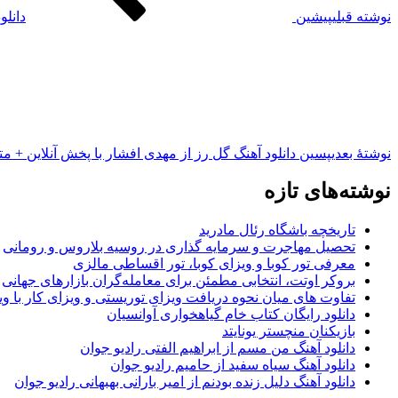
نوشته قبلی
پیشین
دانلو
نوشته‌ٔ بعدی
پسین
دانلود آهنگ گل رز از مهدی افشار با پخش آنلاین + مت
نوشته‌های تازه
تاریخچه باشگاه رئال مادرید
تحصیل مهاجرت و سرمایه گذاری در روسیه بلاروس و رومانی
معرفی تور کوبا و ویزای کوبا، تور اقساطی مالزی
بروکر اوتت، انتخابی مطمئن برای معامله‌گران بازارهای جهانی
تفاوت های میان نحوه دریافت ویزای توریستی و ویزای کار با وی
دانلود رایگان کتاب خام گیاهخواری آوانسیان
بازیکنان منچستر یونایتد
دانلود آهنگ من مسم از ابراهیم الفتی رادیو جوان
دانلود آهنگ سیاه سفید از حامیم رادیو جوان
دانلود آهنگ دلیل زنده بودنم از امیر بارانی بهبهانی رادیو جوان