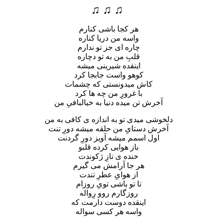
♫ ♫ ♫
هر کجا باشی کنارم
واسه من دریا کناره
چاره ای جز تو ندارم
قلبِ من به تو دچاره
اینقده شیرینی میشه
کوهو واست جابجا کرد
کاش میدونستی که چشمات
با غرورِ من چه ها کرد
آخرش تن میده دنیا به خیالبافیِ من
دلخوشی میدی تو به اندازه ی کافی به من
آخرش دستایِ من حلقه میشه دورِ تنت
اول اسمم میشه آویز دورِ گردنت
باز هوایی کرده قلبو
خنده ی نازِ ژکوندت
هر جا آرامش می گیرم
از هوایِ عطرِ تندت
تا تو باشی تویِ روزام
روزگارم روو رِواله
اینقده دوست دارمت که
واسه هر کسی سواله