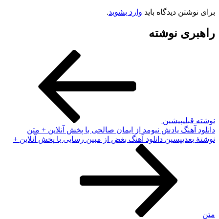
رای نوشتن دیدگاه باید
وارد بشوید
.
اهبری نوشته
وشته قبلی
پیشین
انلود آهنگ یادش نیومد از ایمان صالحی با پخش آنلاین + متن
وشته‌ٔ بعدی
پسین
دانلود آهنگ بغض از مبین رسایی با پخش آنلاین +
تن