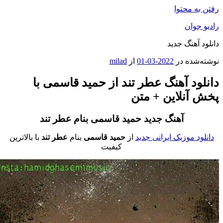
فتن به محتوا
ادیو جوان
انلود آهنگ جدید
وشته‌شده در
2022-03-01
از
milad
انلود آهنگ عطر تند از حمید قاسمی با
خش آنلاین + متن
آهنگ جدید حمید قاسمی
بنام عطر تند
دانلود موزیک ایرانی جدید
از
حمید قاسمی
بنام
عطر تند
با بالاترین
کیفیت