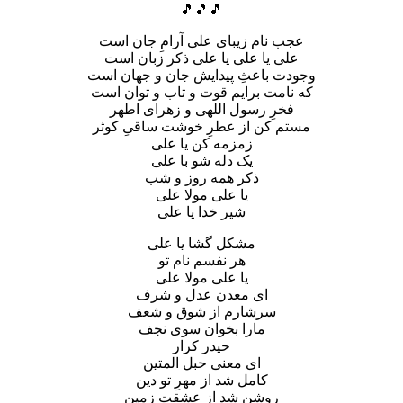
🎵🎵🎵
عجب نام زیبای علی آرامِ جان است
علی یا علی یا علی ذکر زبان است
وجودت باعثِ پیدایش جان و جهان است
که نامت برایم قوت و تاب و توان است
فخرِ رسول اللهی و زهرای اطهر
مستم کن از عطرِ خوشت ساقیِ کوثر
زمزمه کن یا علی
یک دله شو با علی
ذکر همه روز و شب
یا علی مولا علی
شیر خدا یا علی
مشکل گشا یا علی
هر نفسم نام تو
یا علی مولا علی
ای معدن عدل و شرف
سرشارم از شوق و شعف
مارا بخوان سوی نجف
حیدر کرار
ای معنی حبل المتین
کامل شد از مهرِ تو دین
روشن شد از عشقت زمین