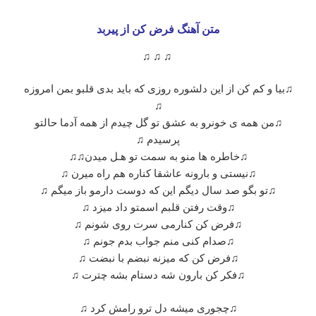
متن آهنگ فرض کن از پیربد
♫ ♫ ♫
♫بیا و کم کن از این دلشوره روزی که باید بدی قلبو بمن امروزه
♫
♫من همه ی خونرو به عشق تو گل چیدم از همه آدما حالتو‌
پرسیدم ♫
♫خاطره ها منو به سمت تو‌ هـل میدن♫♫
♫نیستی و بارونه عاشقا کناره هم راه میرن ♫
♫تو بگو‌ صد سال دیگم این که دوست دارمو‌ باز میگم ♫
♫وقت رفتن قلبم اسمتو داد میزد ♫
♫فرض کن کنارمی سرت روی شونم ♫
♫صدام کنی منم جواب بدم جونم ♫
♫فرض کن که میزنه نبضم با نبضت ♫
♫فکر کن بارون شه دستام بشه چترت ♫
♫چجوری میشه دل ترو رامش کرد ♫