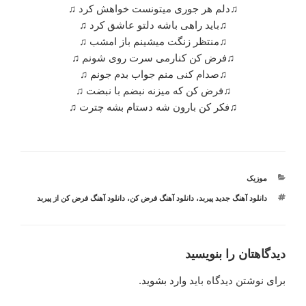
♫دلم هر جوری میتونست خواهش کرد ♫
♫باید راهی باشه دلتو عاشق کرد ♫
♫منتظر زنگت میشینم باز امشب ♫
♫فرض کن کنارمی سرت روی شونم ♫
♫صدام کنی منم جواب بدم جونم ♫
♫فرض کن که میزنه نبضم با نبضت ♫
♫فکر کن بارون شه دستام بشه چترت ♫
دسته‌ها
موزیک
برچسب‌ها
دانلود آهنگ جدید پیربد
،
دانلود آهنگ فرض کن
،
دانلود آهنگ فرض کن از پیربد
دیدگاهتان را بنویسید
برای نوشتن دیدگاه باید
وارد بشوید
.