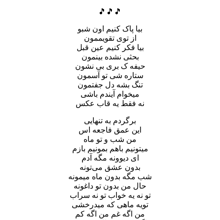
🎵🎵🎵
بیا پاک کنیم اون شبو
از توی تقویممون
بیا فکر کنیم عین قبل
بحثی نشده بینمون
حیفه ک بری بی نشون
ستاره شی تو آسمون
تنگ بشه دل جفتمون
میخوام آیندم باشی
نه فقط یه قاب عکس
برگردم به تنهایی
این عمق فاجعه اس
من شب و تو ماه
میتونیم باهم بمونیم بازم
ای دیوونه مگه آدم
بدون عشق می‌تونه
شب مگه بدون ماه میمونه
حال من بدون تو داغونه
تو نه یه خواب تو نه سراب
تویه ماهی که میدرخشی
من اگه غم من اگه کم