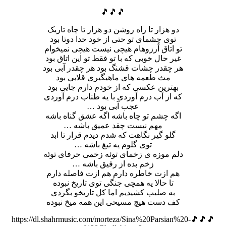
🎵🎵🎵
دو هزار تا راه روشن دو هزار تا چاه تاریک
توی چشمای تو حتی از خود خدا دوتا بود
تو اتاق آرزوهام هیچی نیست هیچی نمیخوام
غیر حال خوبی که با تو فقط تو این اتاق بود
هر چقدر چشات قشنگ بود هر چقدر آبی بود
مث طعمه های ماهیگیری قلابی بود
بهترین عکسی که از خودم دارم جایی بود
که از آب درم آوردی با یه طناب درم آوردی
عجب آبی بود …
اگه چشم تو چاه باشه اگه عشق گناه باشه
مهم نیست چقد عمیق باشه …
گلو گیر نگاهت که شدم دیدم قرار تا ابد
توی گلوم یه تیغ باشه …
دلم موزه ی زخمای توئه زخمی حرفای توئه
زخم بده از رفیق باشه …
هم ازت خاطره دارم هم ازت فاصله دارم
تا حالا یه همچی جنگی توی تاریخ نبوده
به صلیب کشیدیم اما کل تاریخو بگردی
کف دست هیچ مسیحی این همه میخ نبوده
🎵🎵🎵https://dl.shahrmusic.com/morteza/Sina%20Parsian%20-