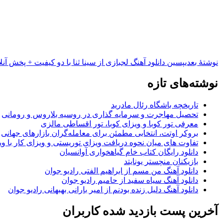
نوشته‌ٔ بعدی
پسین
دانلود آهنگ لجبازی از سینا ثنا با دو کیفیت + پخش آنل
نوشته‌های تازه
تاریخچه باشگاه رئال مادرید
تحصیل مهاجرت و سرمایه گذاری در روسیه بلاروس و رومانی
معرفی تور کوبا و ویزای کوبا، تور اقساطی مالزی
بروکر اوتت، انتخابی مطمئن برای معامله‌گران بازارهای جهانی
تفاوت های میان نحوه دریافت ویزای توریستی و ویزای کار با وی
دانلود رایگان کتاب خام گیاهخواری آوانسیان
بازیکنان منچستر یونایتد
دانلود آهنگ من مسم از ابراهیم الفتی رادیو جوان
دانلود آهنگ سیاه سفید از حامیم رادیو جوان
دانلود آهنگ دلیل زنده بودنم از امیر بارانی بهبهانی رادیو جوان
آخرین پست بازدید شده کاربران