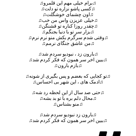
♫برام خیلی مهم این قلمرو♫
♫کسی پاشو نزاره تو دلت♫
♫اون چشمای خوشگلت♫
♫خیلی عزیزن واس من خب♫
♫چقدر روزا کناره تو قشنگن♫
♫بزار سر تو با دنیا بجنگم♫
♫وقتی شدم سرگرم بکش منو نرم نرم♫
♫من عاشق جنگای نرمم♫
♫بارون زد ، نبودیو سردم شد♫
♫ببین اخر سر همون که فکر کردم شد♫
♫بازم بارون♫
♫تو کجایی که بغضم و پس بگیری از شونه♫
♫ادمک های ، این شهر بی احساس♫
♫حتی صد سال از این لحظه رد شه♫
♫محال دلم بره با تو بد بشه♫
♫منو بشناس♫
♫بارون زد نبودیو سردم شد♫
♫ببین اخر سر همون که فکر کردم شد♫