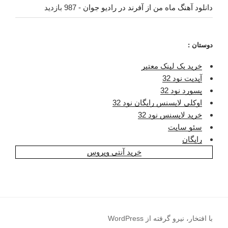
دانلود آهنگ ماه من از آفرند در رادیو جوان
- 987 بازدید
دوستان :
خرید بک لینک معتبر
آپدیت نود 32
پسورد نود 32
اوکلی لایسنس رایگان نود 32
خرید لایسنس نود 32
سئو سایت
رایگان
خرید آنتی ویروس
با افتخار، نیرو گرفته از WordPress